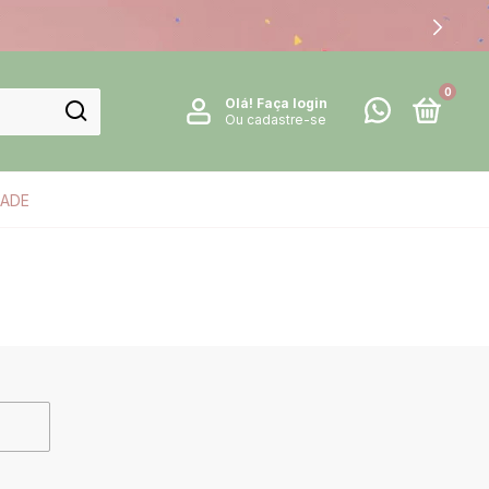
0
Olá!
Faça login
Ou cadastre-se
DADE