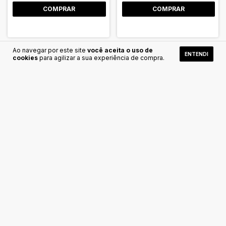
COMPRAR
COMPRAR
Ao navegar por este site
você aceita o uso de
ENTENDI
cookies
para agilizar a sua experiência de compra.
Prendedor de papel blister
Marca Texto Swing Cool
c/10 preto
Pastel - Stabilo
R$9,90
R$14,00
COMPRAR