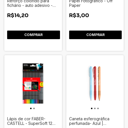
Reforço colorido para
Papel Fotográfico - Off
fichário - auto adesivo -
Paper
YES
R$14,20
R$3,00
COMPRAR
Lápis de cor FABER-
Caneta esferográfica
CASTELL - SuperSoft 12
perfumada- Azul |
cores
NEWPEN