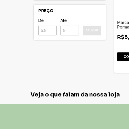
PREÇO
De
Até
Marca
Perman
APLICAR
Jocar 
R$5
Veja o que falam da nossa loja