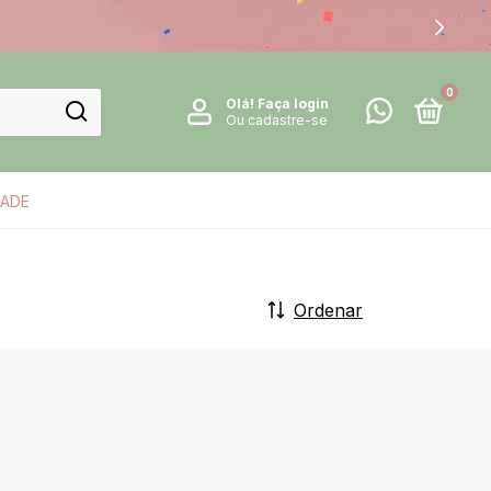
0
Olá!
Faça login
Ou cadastre-se
DADE
Ordenar