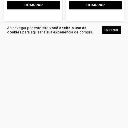
Ao navegar por este site
você aceita o uso de
ENTENDI
cookies
para agilizar a sua experiência de compra.
Essência Para Ambiente -
Essência Para Ambiente -
Lavanda | Pluri
Pitanga | Pluri
R$19,90
R$19,90