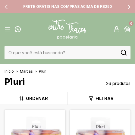
 R$250
FRETE FIXO PARA TODA DORES DO INDA
0
Início
>
Marcas
>
Pluri
Pluri
26 produtos
ORDENAR
FILTRAR