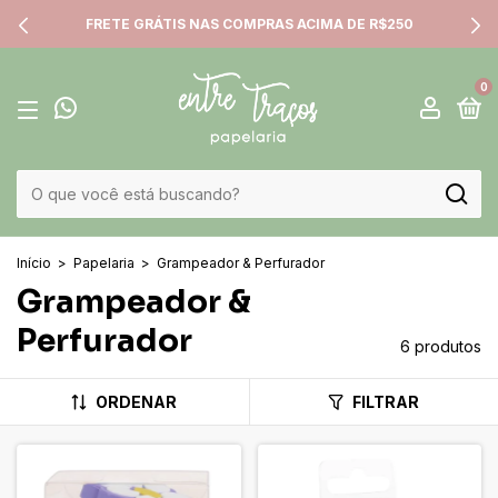
FRETE GRÁTIS NAS COMPRAS ACIMA DE R$250
0
Início
>
Papelaria
>
Grampeador & Perfurador
Grampeador &
Perfurador
6 produtos
ORDENAR
FILTRAR