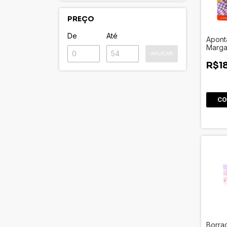
PREÇO
De
Até
Apont
Margar
APLICAR
R$1
Borra