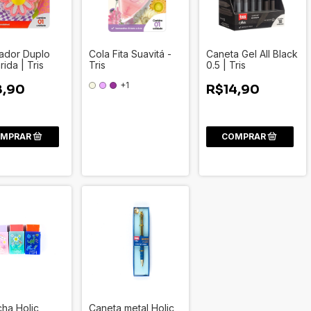
ador Duplo
Cola Fita Suavitá -
Caneta Gel All Black
ida | Tris
Tris
0.5 | Tris
+1
8,90
R$14,90
cha Holic
Caneta metal Holic