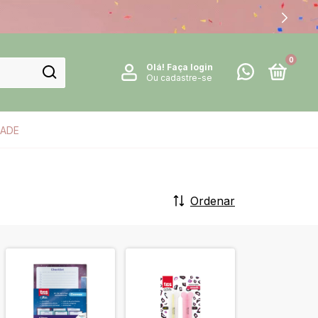
0
Olá!
Faça login
Ou cadastre-se
DADE
Ordenar