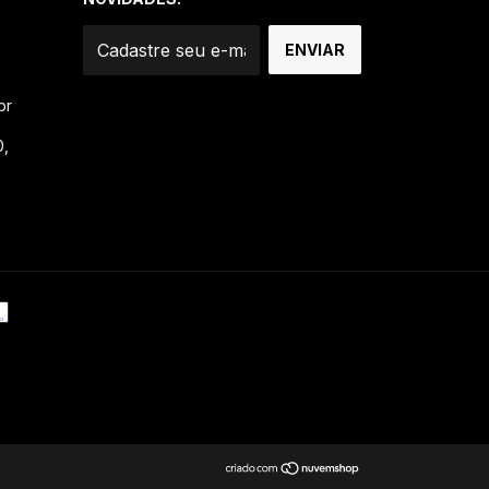
br
0,