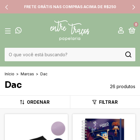
COMPRAS ACIMA DE R$250
FRETE FIXO PARA T
0
Início
>
Marcas
>
Dac
Dac
26 produtos
ORDENAR
FILTRAR