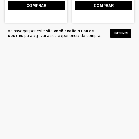
Ao navegar por este site
você aceita o uso de
ENTENDI
cookies
para agilizar a sua experiência de compra.
Refil caderno universitário
Refil caderno smart folha
smart rosa - dac
preta -dac
R$21,00
R$22,00