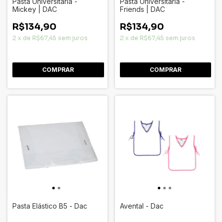
Pasta Universitária -
Pasta Universitária -
Mickey | DAC
Friends | DAC
R$134,90
R$134,90
2
x
de
R$67,45
sem juros
2
x
de
R$67,45
sem juros
Pasta Elástico B5 - Dac
Avental - Dac