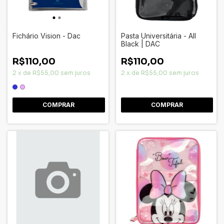
Fichário Vision - Dac
Pasta Universitária - All
Black | DAC
R$110,00
R$110,00
2
x
de
R$55,00
sem juros
2
x
de
R$55,00
sem juros
COMPRAR